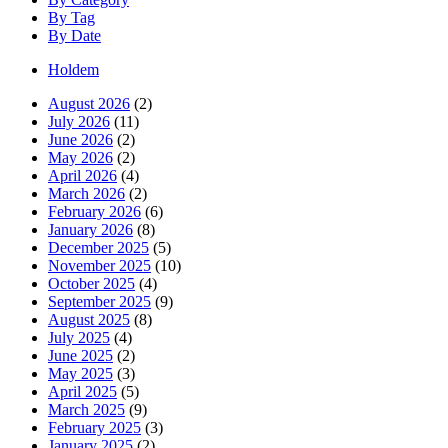
By Tag
By Date
Holdem
August 2026
(2)
July 2026
(11)
June 2026
(2)
May 2026
(2)
April 2026
(4)
March 2026
(2)
February 2026
(6)
January 2026
(8)
December 2025
(5)
November 2025
(10)
October 2025
(4)
September 2025
(9)
August 2025
(8)
July 2025
(4)
June 2025
(2)
May 2025
(3)
April 2025
(5)
March 2025
(9)
February 2025
(3)
January 2025
(2)