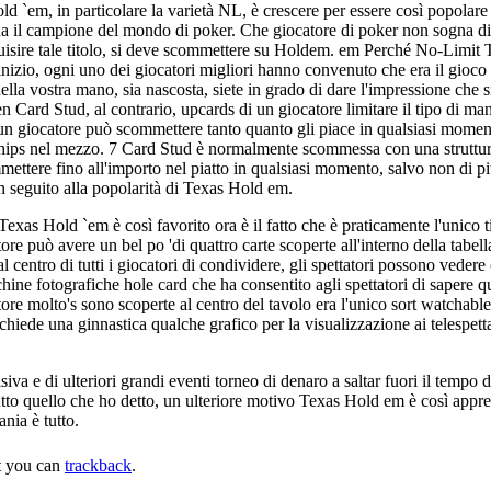
d `em, in particolare la varietà NL, è crescere per essere così popolare
na il campione del mondo di poker. Che giocatore di poker non sogna di e
isire tale titolo, si deve scommettere su Holdem. em Perché No-Limit T
nizio, ogni uno dei giocatori migliori hanno convenuto che era il gioco d
della vostra mano, sia nascosta, siete in grado di dare l'impressione che 
 Card Stud, al contrario, upcards di un giocatore limitare il tipo di man
giocatore può scommettere tanto quanto gli piace in qualsiasi momento, 
 chips nel mezzo. 7 Card Stud è normalmente scommessa con una struttu
ettere fino all'importo nel piatto in qualsiasi momento, salvo non di più
 seguito alla popolarità di Texas Hold em.
Texas Hold `em è così favorito ora è il fatto che è praticamente l'unico
ore può avere un bel po 'di quattro carte scoperte all'interno della tabel
 centro di tutti i giocatori di condividere, gli spettatori possono vedere 
ine fotografiche hole card che ha consentito agli spettatori di sapere q
tore molto's sono scoperte al centro del tavolo era l'unico sort watcha
chiede una ginnastica qualche grafico per la visualizzazione ai telespetta
siva e di ulteriori grandi eventi torneo di denaro a saltar fuori il tempo
tutto quello che ho detto, un ulteriore motivo Texas Hold em è così appre
nia è tutto.
ut you can
trackback
.