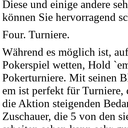
Diese und einige andere se
können Sie hervorragend sch
Four. Turniere.
Während es möglich ist, auf
Pokerspiel wetten, Hold `em
Pokerturniere. Mit seinen 
em ist perfekt für Turniere,
die Aktion steigenden Bedarf
Zuschauer, die 5 von den si