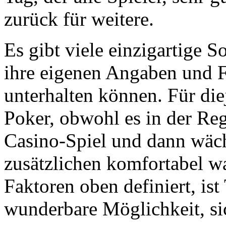
zurück für weitere.
Es gibt viele einzigartige 
ihre eigenen Angaben und Fo
unterhalten können. Für die
Poker, obwohl es in der Rege
Casino-Spiel und dann wächs
zusätzlichen komfortabel w
Faktoren oben definiert, is
wunderbare Möglichkeit, sic