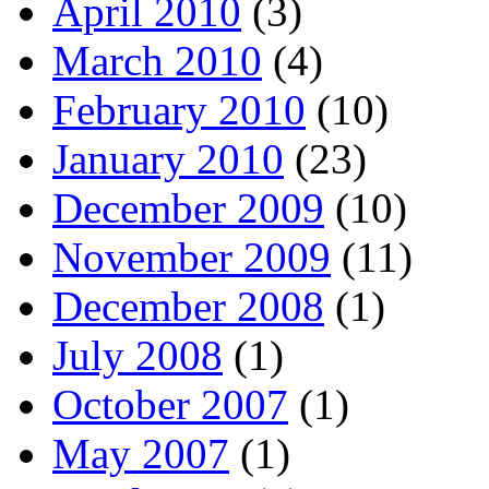
April 2010
(3)
March 2010
(4)
February 2010
(10)
January 2010
(23)
December 2009
(10)
November 2009
(11)
December 2008
(1)
July 2008
(1)
October 2007
(1)
May 2007
(1)