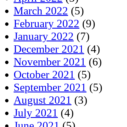
March 2022
(5)
February 2022
(9)
January 2022
(7)
December 2021
(4)
November 2021
(6)
October 2021
(5)
September 2021
(5)
August 2021
(3)
July 2021
(4)
June 2021
(5)