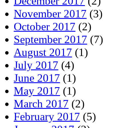
December 2017
(2)
November 2017
(3)
October 2017
(2)
September 2017
(7)
August 2017
(1)
July 2017
(4)
June 2017
(1)
May 2017
(1)
March 2017
(2)
February 2017
(5)