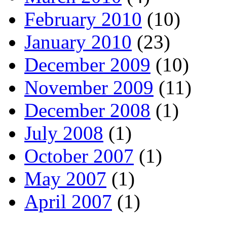
February 2010
(10)
January 2010
(23)
December 2009
(10)
November 2009
(11)
December 2008
(1)
July 2008
(1)
October 2007
(1)
May 2007
(1)
April 2007
(1)