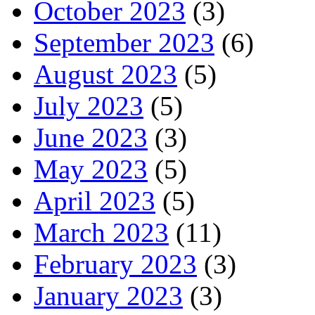
October 2023
(3)
September 2023
(6)
August 2023
(5)
July 2023
(5)
June 2023
(3)
May 2023
(5)
April 2023
(5)
March 2023
(11)
February 2023
(3)
January 2023
(3)