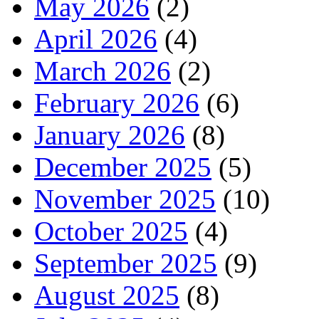
May 2026
(2)
April 2026
(4)
March 2026
(2)
February 2026
(6)
January 2026
(8)
December 2025
(5)
November 2025
(10)
October 2025
(4)
September 2025
(9)
August 2025
(8)