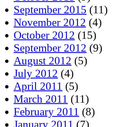
September 2015
(11)
November 2012
(4)
October 2012
(15)
September 2012
(9)
August 2012
(5)
July 2012
(4)
April 2011
(5)
March 2011
(11)
February 2011
(8)
January 2011
(7)