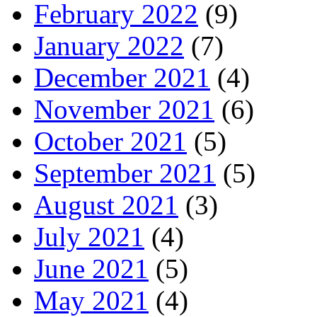
February 2022
(9)
January 2022
(7)
December 2021
(4)
November 2021
(6)
October 2021
(5)
September 2021
(5)
August 2021
(3)
July 2021
(4)
June 2021
(5)
May 2021
(4)