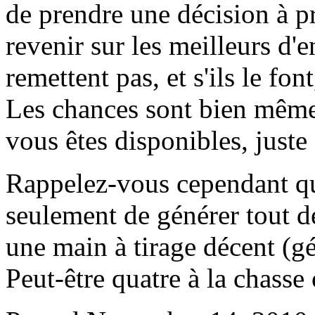
de prendre une décision à p
revenir sur les meilleurs d'e
remettent pas, et s'ils le fon
Les chances sont bien même 
vous êtes disponibles, juste 
Rappelez-vous cependant que
seulement de générer tout de 
une main à tirage décent (g
Peut-être quatre à la chasse