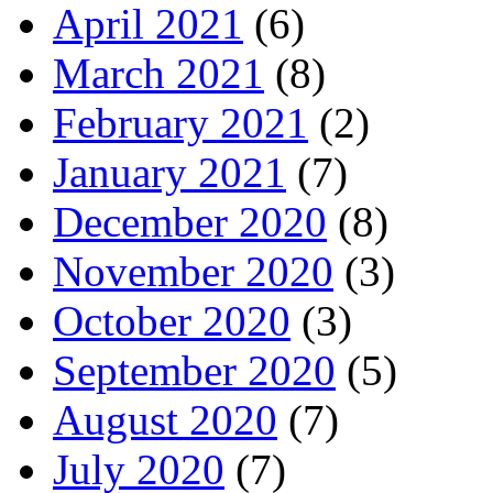
April 2021
(6)
March 2021
(8)
February 2021
(2)
January 2021
(7)
December 2020
(8)
November 2020
(3)
October 2020
(3)
September 2020
(5)
August 2020
(7)
July 2020
(7)