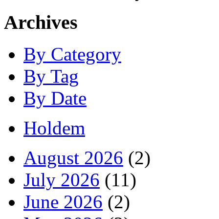
Archives
By Category
By Tag
By Date
Holdem
August 2026
(2)
July 2026
(11)
June 2026
(2)