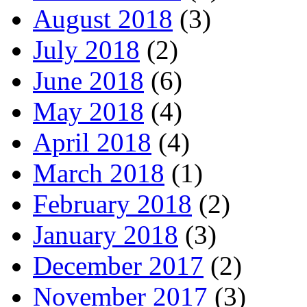
August 2018
(3)
July 2018
(2)
June 2018
(6)
May 2018
(4)
April 2018
(4)
March 2018
(1)
February 2018
(2)
January 2018
(3)
December 2017
(2)
November 2017
(3)