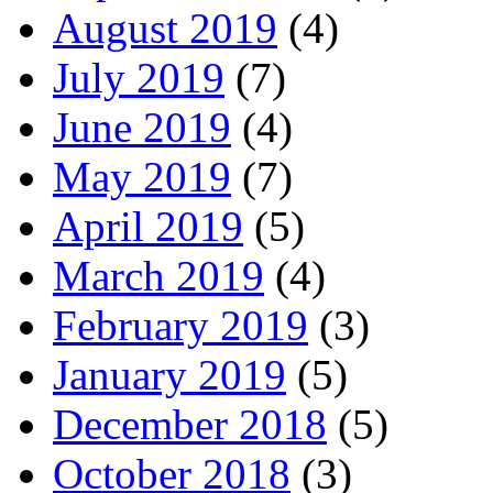
August 2019
(4)
July 2019
(7)
June 2019
(4)
May 2019
(7)
April 2019
(5)
March 2019
(4)
February 2019
(3)
January 2019
(5)
December 2018
(5)
October 2018
(3)