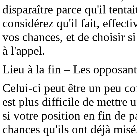
disparaître parce qu'il tentai
considérez qu'il fait, effect
vos chances, et de choisir s
à l'appel.
Lieu à la fin – Les opposant
Celui-ci peut être un peu c
est plus difficile de mettre
si votre position en fin de p
chances qu'ils ont déjà misé.